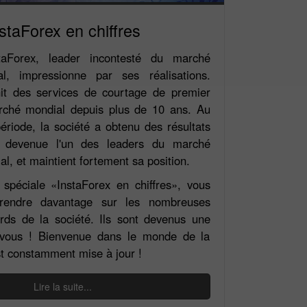
staForex en chiffres
taForex, leader incontesté du marché
al, impressionne par ses réalisations.
nit des services de courtage de premier
rché mondial depuis plus de 10 ans. Au
ériode, la société a obtenu des résultats
st devenue l'un des leaders du marché
l, et maintient fortement sa position.
 spéciale «InstaForex en chiffres», vous
rendre davantage sur les nombreuses
ords de la société. Ils sont devenus une
à vous ! Bienvenue dans le monde de la
est constamment mise à jour !
Ouvrir un
Ouvrir un
Compte Démo
Compte Réel
Lire la suite...