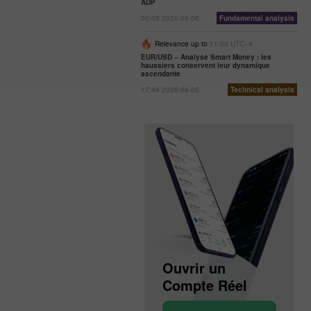
ADP
00:08 2026-08-06
Fundamental analysis
Relevance up to
11:00 UTC--4
EUR/USD – Analyse Smart Money : les
haussiers conservent leur dynamique
ascendante
17:46 2026-08-05
Technical analysis
Ouvrir un
Ouvrir un
Compte Démo
Compte Réel