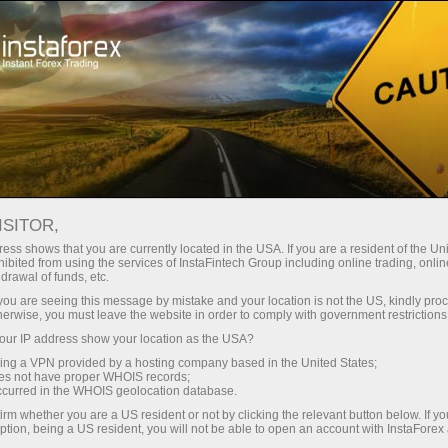
ture rapide de compte
Plateforme de trading
ur les traders
Pour les
Pour les
Campa
débutants
investisseurs
partenaires
ISITOR,
ess shows that you are currently located in the USA. If you are a resident of the Uni
ibited from using the services of InstaFintech Group including online trading, online
drawal of funds, etc.
k you are seeing this message by mistake and your location is not the US, kindly pro
herwise, you must leave the website in order to comply with government restrictions
ux promo
ur IP address show your location as the USA?
r les
sing a VPN provided by a hosting company based in the United States;
rex,
oes not have proper WHOIS records;
occurred in the WHOIS geolocation database.
t inviter à
irm whether you are a US resident or not by clicking the relevant button below. If y
ption, being a US resident, you will not be able to open an account with InstaForex