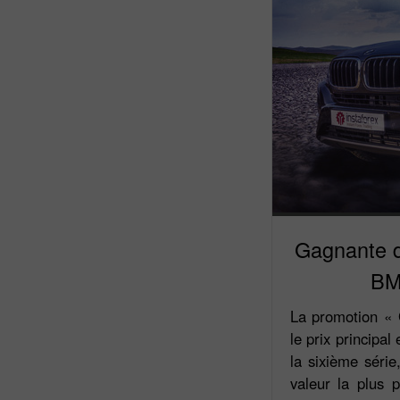
Gagnante d
BM
La promotion «
le prix principa
la sixième séri
valeur la plus