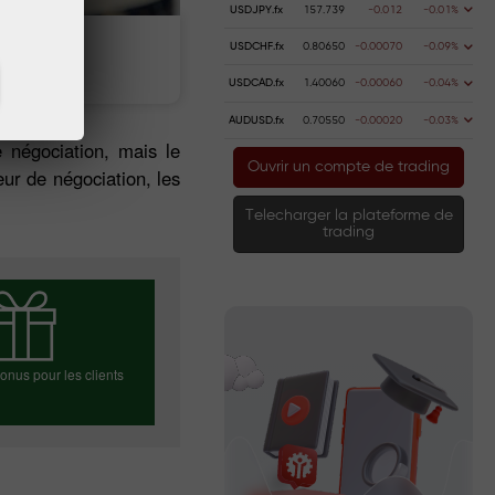
USDJPY.fx
157.739
-0.012
-0.01%
USDCHF.fx
0.80650
-0.00070
-0.09%
Deposit money
Money withdrawal
USDCAD.fx
1.40060
-0.00060
-0.04%
AUDUSD.fx
0.70550
-0.00020
-0.03%
e négociation, mais le
Ouvrir un compte de trading
ur de négociation, les
Telecharger la plateforme de
trading
nus pour les clients
ez votre bonus