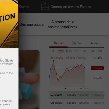
Déposer / Retirer
Connexion à votre Espace
À propos de la
gnes
Faites une pause
société InstaForex
Devises
Crypto
Actions
M5
M15
M30
H1
H4
D1
W1
C
1
.
1
5
5
5
0
-
0
.
0
0
0
1
0
(
-
0
.
0
1
%
)
ted States,
 transfers,
ceed to the
.
EURUSD.fx
1.15550
+0.00020
+0.02%
ou choose
GBPUSD.fx
1.34680
0.00000
0.00%
 anyway.