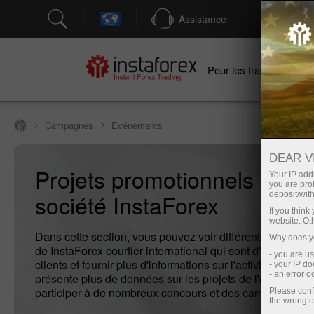
Assistance
Ouver
Po
Pour les traders
Campagnes
Evénements
DEAR V
Projets promotionnels de la
Your IP addr
you are proh
société InstaForex
deposit/with
If you thin
website. Ot
Dans cette section, vous pouvez voir différents matéria
Why does yo
de InstaForex courtier international qui sont d'intérêt pou
- you are u
clients et fournir plus d'informations sur l'activité InstaFo
- your IP d
- an error 
présente plus de données sur les projets de l'entreprise e
participer à de nombreux concours et des campagnes.
Please conf
the wrong o