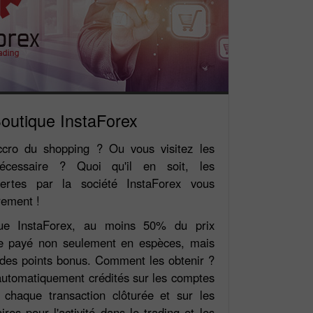
outique InstaForex
ccro du shopping ? Ou vous visitez les
écessaire ? Quoi qu'il en soit, les
ffertes par la société InstaForex vous
rement !
ue InstaForex, au moins 50% du prix
re payé non seulement en espèces, mais
des points bonus. Comment les obtenir ?
automatiquement crédités sur les comptes
 chaque transaction clôturée et sur les
res pour l'activité dans le trading et les