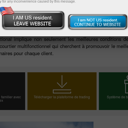
y for any inconvenience caused by this message.
ational implique non seulement les meilleures conditions d
ourtier multifonctionnel qui cherchent à promouvoir le meille
naires pour chaque client.
 familier avec
Télécharger la plateforme de trading
Système de bo
ex
e démo
Choisiss