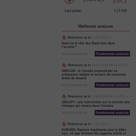
Meilleures analyses
Relevance up to
14:00 UTC--4
Quel est le rôle des États-Unis dans
l’accord ?
00:09 2026-08-06
Fundamental analysis
Relevance up to
14:00 2026-08-10 UTC--4
USD/CAD : le Canada surprend par sa
croissance malgré la menace de nouveaux
droits de douane
00:09 2026-08-06
Fundamental analysis
Relevance up to
15:00 2026-08-10 UTC--4
USD/JPY : une intervention sur le marché des
changes qui restera dans l’histoire
00:08 2026-08-06
Fundamental analysis
Relevance up to
11:00 UTC--4
EUR/USD. Signaux inquiétants pour le billet
vert : ce que révèlent les rapports JOLTs et