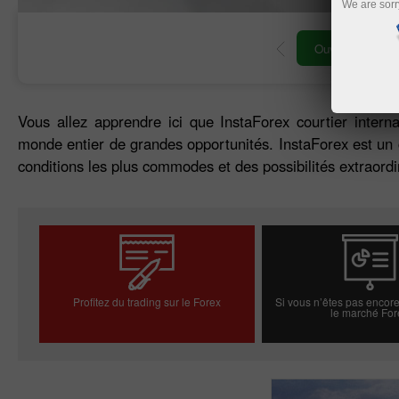
We are sorr
Ouvrir un compte de
Ouvrir un compte de trading
démonstration
Vous allez apprendre ici que InstaForex courtier intern
monde entier de grandes opportunités. InstaForex est un c
conditions les plus commodes et des possibilités extraordi
Profitez du trading sur le Forex
Si vous n’êtes pas encore
le marché For
Ouvrir un compte réel
Ouvrir un compt