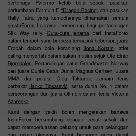
bertenaga
Palermo
kelab bola sepak, pasukan
perlumbaan Formula E
"Dragon Racing"
dan pasukan
Rally Tatra yang kemudiannya dinamakan semula
«InstaForex Loprais»
, pemenang bagi pertandingan
Silk Way rally.
Duta-duta jenama
dari InstaForex
dalam tempoh yang berbeza termasuk beberapa juara
Eropah dalam bola keranjang
Ilona Korstin
, atlet
paling menyerlah dalam sukan musim sejuk
Ole Einar
Bjørndalen
, Pertandingan catur Grandmaster Norway
dan juara Dunia Catur Dunia Magnus Carlsen, Juara
MMA dan pelaku
Oleg Taktarov
, pemain tenis
berbakat
Janko Tipsarević
, serta dunia No. 1 dalam
perseorangan dan juara Olimpik dalam tenis
Victoria
Azarenka
.
Kami dengan yakin boleh mengatakan bahawa
InstaForex berkembang dengan pesat sekali dan
dapat memperluaskan peluang untuk para pelanggan
dan rakan niaganya. Kami berharap anda dapat