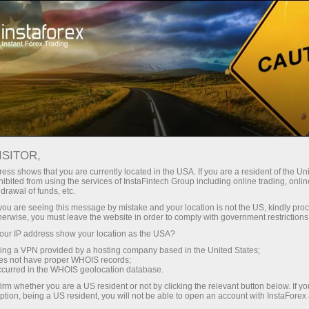
Mengenai InstaForex
Sejarah
ISITOR,
Sejarah Syarikat
ess shows that you are currently located in the USA. If you are a resident of the Uni
ibited from using the services of InstaFintech Group including online trading, online
InstaForex
drawal of funds, etc.
k you are seeing this message by mistake and your location is not the US, kindly pro
herwise, you must leave the website in order to comply with government restrictions
InstaForex telah ditubuhkan pada tahun 2007
ur IP address show your location as the USA?
oleh kumpulan syarikat InstaFintech. Selepas
sing a VPN provided by a hosting company based in the United States;
pendaftaran, broker menandatangani kontrak
oes not have proper WHOIS records;
dengan MetaQuotes Software, penyedia
occurred in the WHOIS geolocation database.
perisian dagangan atas talian yang terkemuka,
irm whether you are a US resident or not by clicking the relevant button below. If y
ption, being a US resident, you will not be able to open an account with InstaForex
dan penyedia berita terbesar, seperti eSignal,