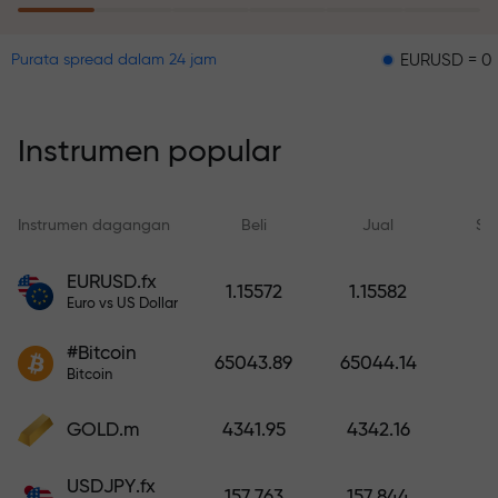
hanya dengan membuat deposit.
EURUSD = 0.00001
Purata spread dalam 24 jam
Program insurans risiko
mengembalikan kerugian anda
dan menjamin penggandaan
Instrumen popular
keuntungan dalam tempoh 6
bulan. Berdagang dengan penuh
ketenangan — modal anda
Instrumen dagangan
Beli
Jual
Sp
dilindungi!
Depositkan dana dan terima
EURUSD.fx
1.15572
1.15582
bonus 1,000 kali ganda daripada
Euro vs US Dollar
deposit anda. X1000 bukan
#Bitcoin
kesilapan. Semakin besar deposit,
65043.89
65044.14
Bitcoin
semakin tinggi penggandanya.
GOLD.m
4341.95
4342.16
USDJPY.fx
157.763
157.844