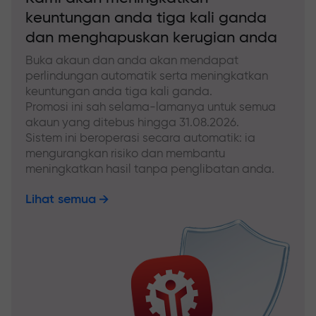
keuntungan anda tiga kali ganda
dan menghapuskan kerugian anda
Buka akaun dan anda akan mendapat
perlindungan automatik serta meningkatkan
keuntungan anda tiga kali ganda.
Promosi ini sah selama-lamanya untuk semua
akaun yang ditebus hingga 31.08.2026.
Sistem ini beroperasi secara automatik: ia
mengurangkan risiko dan membantu
meningkatkan hasil tanpa penglibatan anda.
Lihat semua