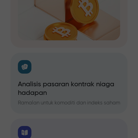
Analisis pasaran kontrak niaga
hadapan
Ramalan untuk komoditi dan indeks saham