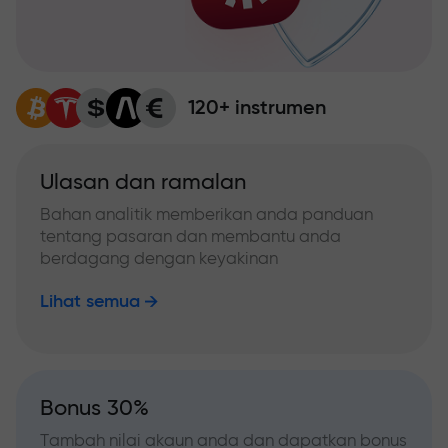
120+ instrumen
Ulasan dan ramalan
Bahan analitik memberikan anda panduan
tentang pasaran dan membantu anda
berdagang dengan keyakinan
Lihat semua
Bonus 30%
Tambah nilai akaun anda dan dapatkan bonus