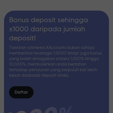
Bonus deposit sehingga
x1000 daripada jumlah
deposit!
Tawaran istimewa XAccounts bukan sahaja
memberikan leverage 1:5000 tetapi juga bonus
yang boleh diniagakan antara 1,000% hingga
10,000%, membolehkan anda bertahan
terhadap penurunan yang berpuluh kali lebih
besar daripada deposit anda.
Daftar