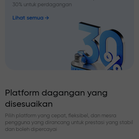
30% untuk perdagangan
Lihat semua
Platform dagangan yang
disesuaikan
Pilih platform yang cepat, fleksibel, dan mesra
pengguna yang dirancang untuk prestasi yang stabil
dan boleh dipercayai