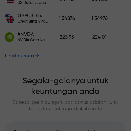
US Dollar vs Japanese Yen
GBPUSD.fx
1.34876
1.34976
Great Britain Pound vs US Dollar
#NVDA
223.95
224.01
NVIDIA Corp Nasdaq Stock Exchange (Nasdaq) USD
Lihat semua
Segala-galanya untuk
keuntungan anda
Spread, perlindungan, dan bonus adalah kunci
kepada keuntungan kukuh anda