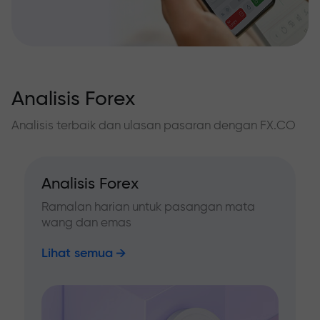
Analisis Forex
Analisis terbaik dan ulasan pasaran dengan FX.CO
Analisis Forex
Ramalan harian untuk pasangan mata
wang dan emas
Lihat semua