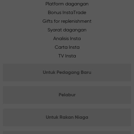
Platform dagangan
Bonus InstaTrade
Gifts for replenishment
Syarat dagangan
Analisis Insta
Carta Insta
TV Insta
Untuk Pedagang Baru
Pelabur
Untuk Rakan Niaga