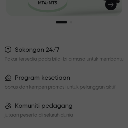
Sokongan 24/7
Pakar tersedia pada bila-bila masa untuk membantu
Program kesetiaan
bonus dan kempen promosi untuk pelanggan aktif
Komuniti pedagang
jutaan peserta di seluruh dunia