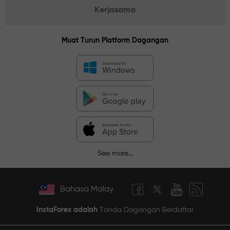
Kerjasama
Muat Turun Platform Dagangan
See more...
Bahasa Malay
InstaForex adalah
Tanda Dagangan Berdaftar