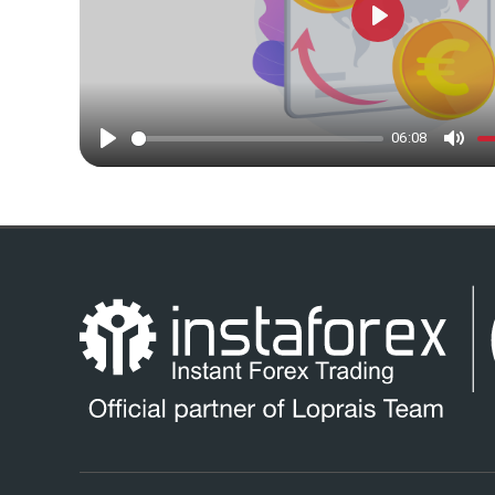
Play
06:08
Play
Mute