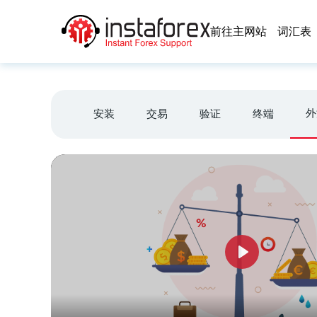
前往主网站
词汇表
外
安装
交易
验证
终端
Play