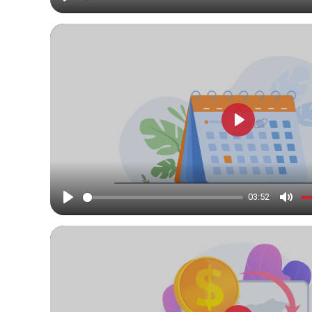
Play
Mute
Play
03:52
Play
Mute