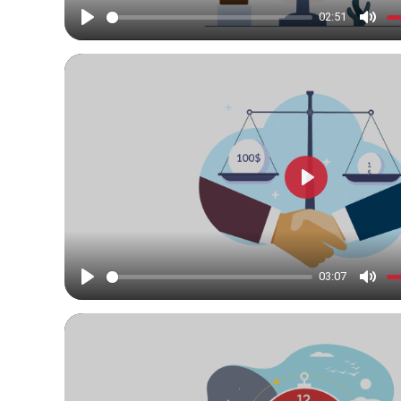
02:51
Play
Mute
Play
03:07
Play
Mute