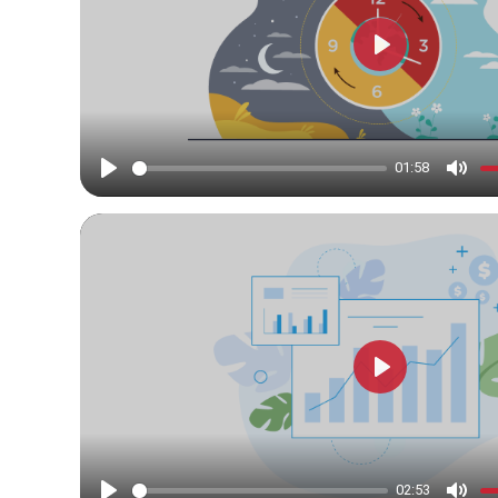
Play
01:58
Play
Mute
Play
02:53