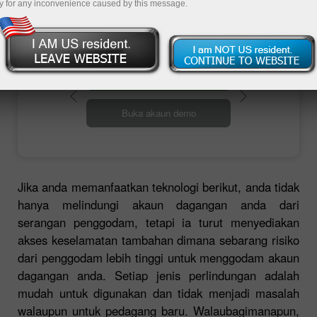
mempunyai tahap perlindungan bank .
y for any inconvenience caused by this message.
Buka akaun perdagangan
Buka akaun demo
Jika anda memanfaatkan teknologi berikut, anda tidak
hanya melindungi akaun dagangan anda dari
serangan penggodam, tetapi ia turut menyediakan
akses keselamatan tambahan dimana sebarang risiko
dari penggodam lebih tinggi untuk menggodam akaun
dagangan anda. Setiap jenis perlindungan adalah
mudah untuk digunakan dan tidak menjadi masalah
walaupun untuk pedagang baru. Walaubagimanapun,