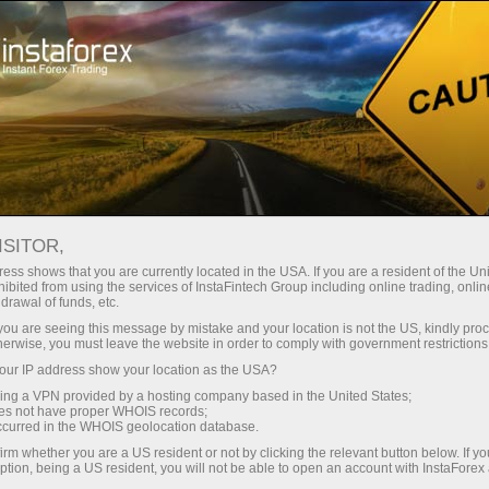
Untuk Pedagang
Syarat Dagangan
Keselamatan bersama InstaForex
ISITOR,
ess shows that you are currently located in the USA. If you are a resident of the Uni
Keselamatan bersama
ibited from using the services of InstaFintech Group including online trading, online
drawal of funds, etc.
InstaForex
k you are seeing this message by mistake and your location is not the US, kindly pro
herwise, you must leave the website in order to comply with government restrictions
ur IP address show your location as the USA?
Membuka akaun bersama Syarikat InstaForex,
sing a VPN provided by a hosting company based in the United States;
pelanggan akan menerima perlindungan
oes not have proper WHOIS records;
sepenuhnya dalam aspek kewangan dan
occurred in the WHOIS geolocation database.
teknikal .Selain itu, sebahagian besar teknologi
irm whether you are a US resident or not by clicking the relevant button below. If y
yang digunakan oleh Syarikat InstaForex
ption, being a US resident, you will not be able to open an account with InstaForex