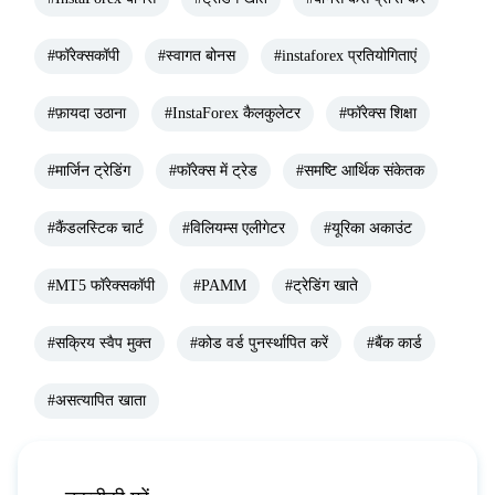
#फॉरेक्सकॉपी
#स्वागत बोनस
#instaforex प्रतियोगिताएं
#फ़ायदा उठाना
#InstaForex कैलकुलेटर
#फॉरेक्स शिक्षा
#मार्जिन ट्रेडिंग
#फॉरेक्स में ट्रेड
#समष्टि आर्थिक संकेतक
#कैंडलस्टिक चार्ट
#विलियम्स एलीगेटर
#यूरिका अकाउंट
#MT5 फॉरेक्सकॉपी
#PAMM
#ट्रेडिंग खाते
#सक्रिय स्वैप मुक्त
#कोड वर्ड पुनर्स्थापित करें
#बैंक कार्ड
#असत्यापित खाता