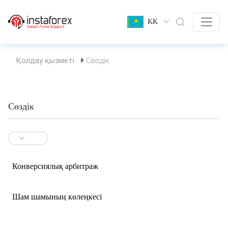
KK
Қолдау қызметі
Сөздік
Сөздік
Конверсиялық арбитраж
Шам шамының көлеңкесі