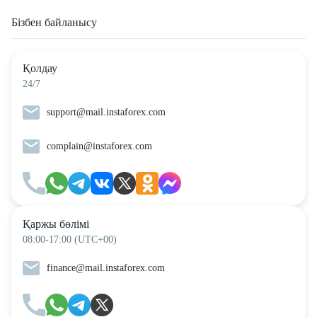
Бізбен байланысу
Қолдау
24/7
support@mail.instaforex.com
complain@instaforex.com
Қаржы бөлімі
08:00-17:00 (UTC+00)
finance@mail.instaforex.com