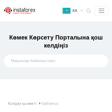
KK
Көмек Көрсету Порталына қош
келдіңіз
Қолдау қызметі
Байланыс