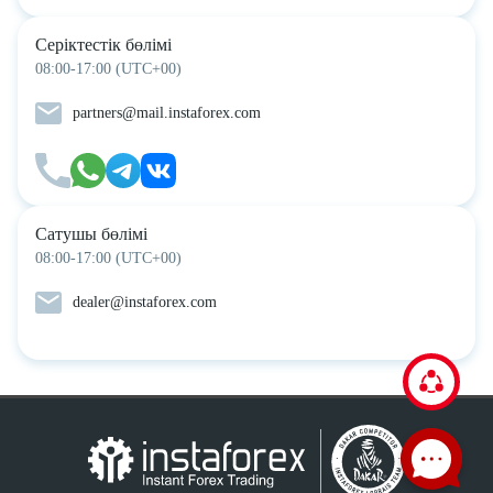
Серіктестік бөлімі
08:00-17:00 (UTC+00)
partners@mail.instaforex.com
Сатушы бөлімі
08:00-17:00 (UTC+00)
dealer@instaforex.com