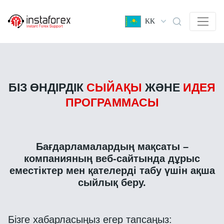
KK
БІЗ ӨНДІРДІК
СЫЙАҚЫ
ЖӘНЕ
ИДЕЯ
ПРОГРАММАСЫ
Бағдарламалардың мақсаты –
компанияның веб-сайтында дұрыс
еместіктер мен қателерді табу үшін ақша
сыйлық беру.
Бізге хабарласыңыз егер тапсаңыз: