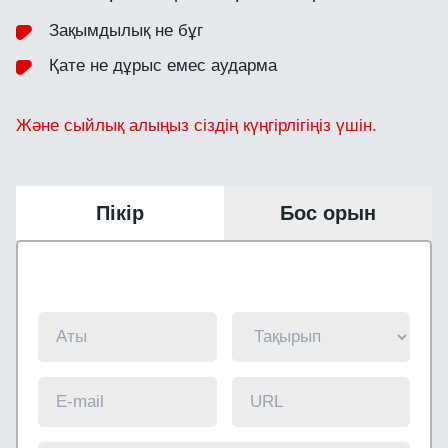
Зақымдылық не бұг
Қате не дұрыс емес аударма
Және сыйлық алыңыз сіздің күңгірлігіңіз үшін.
Пікір
Бос орын