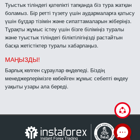
Туыстык тіліндегі қателікті тапқанда біз тура жатқан
боламыз. Бір ретті түзету үшін аудармаларға қатысу
үшін бұгдар тізімін және сипаттамаларын жіберіңіз.
Тұрақты жұмыс істеу үшін бізге біліміңіз туралы
және туыстык тіліндегі біліктілігіңізді растайтын
басқа жетістіктер туралы хабарлаңыз.
МАҢЫЗДЫ!
Барлық келген сұраулар өңделеді. Біздің
менеджерлерімізге көбейген жұмыс себепті өңдеу
уақыты узары ала береді.