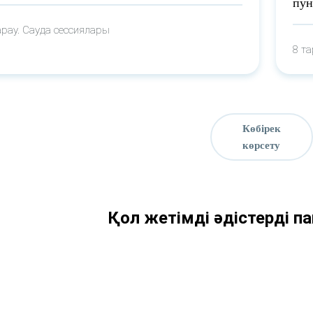
пун
арау. Сауда сессиялары
8 т
Көбірек
көрсету
Қол жетімді әдістерді п