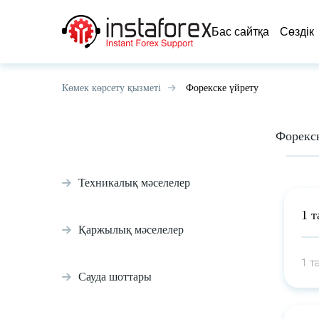
Бас сайтқа
Сөздік
Көмек көрсету қызметі
Форекске үйрету
Форекс
Техникалық мәселелер
1 т
Қаржылық мәселелер
1 т
Сауда шоттары