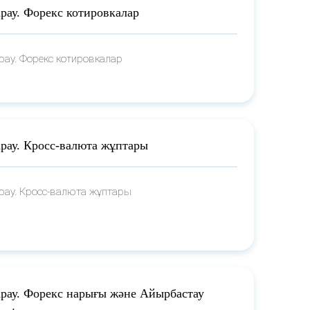
арау. Форекс котировкалар
арау. Форекс котировкалар
арау. Кросс-валюта жұптары
арау. Кросс-валюта жұптары
арау. Форекс нарығы және Айырбастау