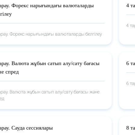
тарау. Форекс нарығындағы валюталарды
4 т
гілеу
4 т
арау. Форекс нарығындағы валюталарды белгілеу
арау. Валюта жұбын сатып алу/сату бағасы
6 т
не спред
6 т
арау. Валюта жұбын сатып алу/сату бағасы және
ед
арау. Сауда сессиялары
8 т