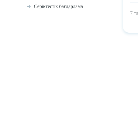
Серіктестік бағдарлама
7 т