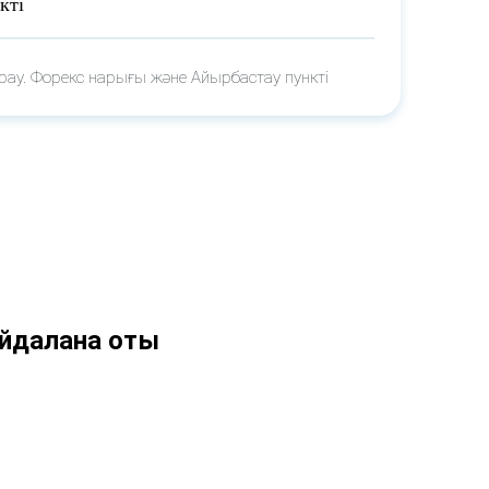
кті
арау. Форекс нарығы және Айырбастау пункті
айдалана оты