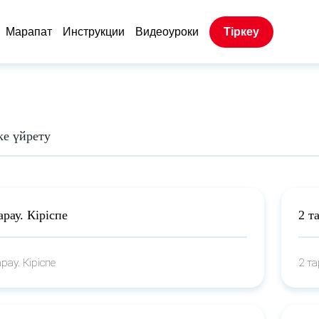
Марапат
Инструкции
Видеоуроки
Тіркеу
ке үйрету
арау. Кіріспе
2 т
арау. Кіріспе
2 т