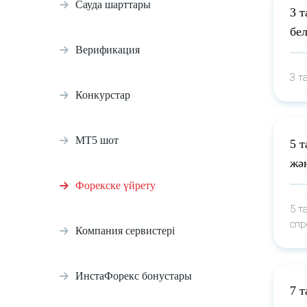
Сауда шарттары
3 
бел
Верификация
3 т
Конкурстар
МТ5 шот
5 т
жә
Форекске үйрету
5 т
спр
Компания сервистері
ИнстаФорекс бонустары
7 т